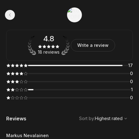
4.8
Write a review
18 reviews
17
0
0
1
0
,
Highest rated
Sort
Reviews
Sort by
:
Highest rated
Markus Nevalainen