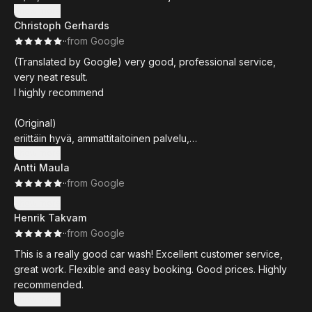
Show more
Christoph Gerhards
·
·
from Google
(Translated by Google) very good, professional service,
very neat result.
I highly recommend
(Original)
eriittäin hyvä, ammattitaitoinen palvelu,
erittäin siisti tulos.
Show more
Antti Maula
Suosittelen lämpimästi
·
·
from Google
Show more
Henrik Takvam
·
·
from Google
This is a really good car wash! Excellent customer service,
great work. Flexible and easy booking. Good prices. Highly
recommended.
Show more