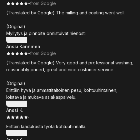
·
·
from Google
(Translated by Google) The milling and coating went well.
(Original)
Myllytys ja pinnoite onnistuivat hienosti.
Show more
Anssi Kanninen
·
·
from Google
(Translated by Google) Very good and professional washing,
reasonably priced, great and nice customer service.
(Original)
Erittäin hyvä ja ammattitaitoinen pesu, kohtuuhintainen,
loistava ja mukava asiakaspalvelu.
Show more
Anssi K.
·
Erittäin laadukasta työtä kohtuuhinnalla.
Show more
Anssi K.