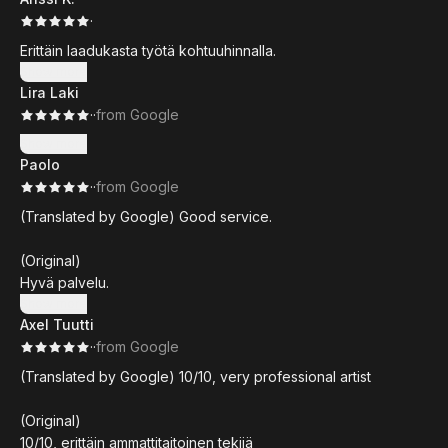
·
Erittäin laadukasta työtä kohtuuhinnalla.
Show more
Lira Laki
·
·
from Google
Show more
Paolo
·
·
from Google
(Translated by Google) Good service.
(Original)
Hyvä palvelu.
Show more
Axel Tuutti
·
·
from Google
(Translated by Google) 10/10, very professional artist
(Original)
10/10, erittäin ammattitaitoinen tekijä