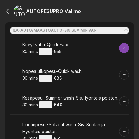
AUTOPESUPRO Valimo
TILA-AUTO/MAASTOAUTO-BIG SUV MINIVAN
Book
Kevyt vaha-Quick wax
30 mins
·
Details
·
€55
.
Duration
:
.
Price
:
Book
Nopea ulkopesu-Quick wash
30 mins
·
Details
·
€35
.
Duration
:
.
Price
:
Book
Kesäpesu -Summer wash. Sis.Hyönteis poiston.
30 mins
·
Details
·
€40
.
Duration
:
.
Price
:
Book
Liuotinpesu -Solvent wash. Sis. Suolan ja
Hyönteis poiston.
30 mins
·
Details
·
€55