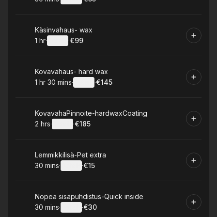
.
Duration
:
.
Price
:
Book
Käsinvahaus- wax
1 hr
·
Details
·
€99
.
Duration
.
:
Price
:
Book
Kovavahaus- hard wax
1 hr 30 mins
·
Details
·
€145
.
Duration
:
.
Price
:
Book
KovavahaPinnoite-hardwaxCoating
2 hrs
·
Details
·
€185
.
Duration
:
.
Price
:
Book
Lemmikkilisä-Pet extra
30 mins
·
Details
·
€15
.
Duration
:
.
Price
:
Book
Nopea sisäpuhdistus-Quick inside
30 mins
·
Details
·
€30
.
Duration
:
.
Price
: