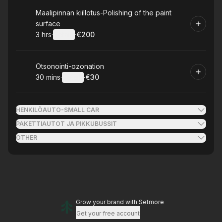
Book
Maalipinnan kiillotus-Polishing of the paint
surface
3 hrs
·
Details
·
€200
.
Duration
:
.
Price
:
Book
Otsonointi-ozonation
30 mins
·
Details
·
€30
.
Duration
:
.
Price
:
HENKILÖAUTO-SMALL CAR
PAKETTIAUTOT JA PIKKUBUSSIT
OTHER
Grow your brand
with Setmore
Get your free account