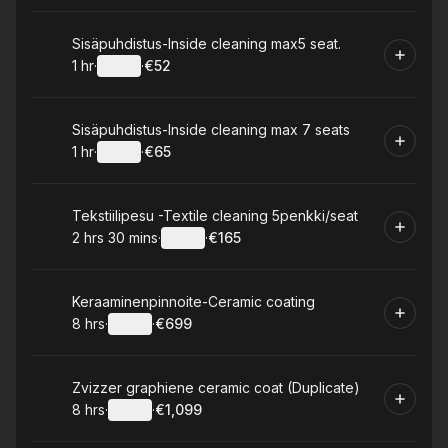
Book
Sisäpuhdistus-Inside cleaning max5 seat.
1 hr
·
Details
·
€52
.
Duration
.
:
Price
:
Book
Sisäpuhdistus-Inside cleaning max 7 seats
1 hr
·
Details
·
€65
.
Duration
.
:
Price
:
Book
Tekstiilipesu -Textile cleaning 5penkki/seat
2 hrs 30 mins
·
Details
·
€165
.
Duration
:
.
Price
:
Book
Keraaminenpinnoite-Ceramic coating
8 hrs
·
Details
·
€699
.
Duration
:
.
Price
:
Book
Zvizzer graphiene ceramic coat (Duplicate)
8 hrs
·
Details
·
€1,099
.
Duration
:
.
Price
: