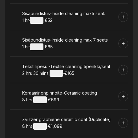
Book
Sisäpuhdistus-Inside cleaning max5 seat.
1 hr
·
Details
·
€52
.
Duration
.
:
Price
:
Book
Sisäpuhdistus-Inside cleaning max 7 seats
1 hr
·
Details
·
€65
.
Duration
.
:
Price
:
Book
Tekstiilipesu -Textile cleaning 5penkki/seat
2 hrs 30 mins
·
Details
·
€165
.
Duration
:
.
Price
:
Book
Keraaminenpinnoite-Ceramic coating
8 hrs
·
Details
·
€699
.
Duration
:
.
Price
:
Book
Zvizzer graphiene ceramic coat (Duplicate)
8 hrs
·
Details
·
€1,099
.
Duration
:
.
Price
: