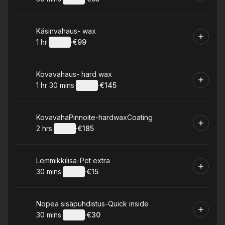
.
Duration
:
.
Price
:
Book
Käsinvahaus- wax
1 hr
·
Details
·
€99
.
Duration
.
:
Price
:
Book
Kovavahaus- hard wax
1 hr 30 mins
·
Details
·
€145
.
Duration
:
.
Price
:
Book
KovavahaPinnoite-hardwaxCoating
2 hrs
·
Details
·
€185
.
Duration
:
.
Price
:
Book
Lemmikkilisä-Pet extra
30 mins
·
Details
·
€15
.
Duration
:
.
Price
:
Book
Nopea sisäpuhdistus-Quick inside
30 mins
·
Details
·
€30
.
Duration
:
.
Price
: