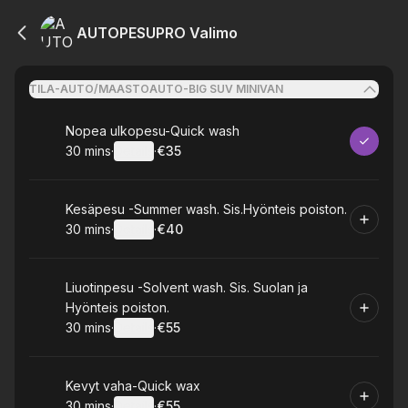
AUTOPESUPRO Valimo
TILA-AUTO/MAASTOAUTO-BIG SUV MINIVAN
Book
Nopea ulkopesu-Quick wash
30 mins
·
Details
·
€35
.
Duration
:
.
Price
:
Book
Kesäpesu -Summer wash. Sis.Hyönteis poiston.
30 mins
·
Details
·
€40
.
Duration
:
.
Price
:
Book
Liuotinpesu -Solvent wash. Sis. Suolan ja
Hyönteis poiston.
30 mins
·
Details
·
€55
.
Duration
:
.
Price
:
Book
Kevyt vaha-Quick wax
30 mins
·
Details
·
€55