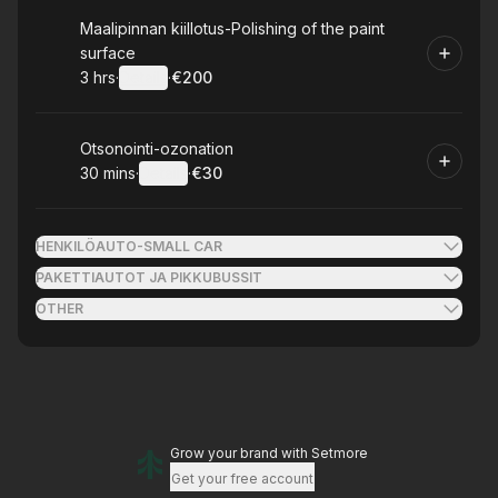
Book
Maalipinnan kiillotus-Polishing of the paint
surface
3 hrs
·
Details
·
€200
.
Duration
:
.
Price
:
Book
Otsonointi-ozonation
30 mins
·
Details
·
€30
.
Duration
:
.
Price
:
HENKILÖAUTO-SMALL CAR
PAKETTIAUTOT JA PIKKUBUSSIT
OTHER
Grow your brand
with Setmore
Get your free account