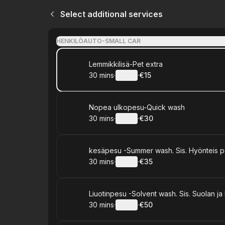
Select additional services
HENKILÖAUTO-SMALL CAR
Book
Lemmikkilisä-Pet extra
30 mins
·
Details
·
€15
.
Duration
:
.
Price
:
Book
Nopea ulkopesu-Quick wash
30 mins
·
Details
·
€30
.
Duration
:
.
Price
:
Book
kesäpesu -Summer wash. Sis. Hyönteis po
30 mins
·
Details
·
€35
.
Duration
:
.
Price
:
Book
Liuotinpesu -Solvent wash. Sis. Suolan ja
30 mins
·
Details
·
€50
.
Duration
:
.
Price
: