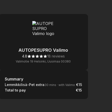
AUTOPESUPRO Valimo
4.8
18 reviews
Valimotie 19 Helsinki, Uusimaa 00380
Summary
Summary
Lemmikkilisä-Pet extra
€15
30 mins
·
with Valimo
Total to pay
€15