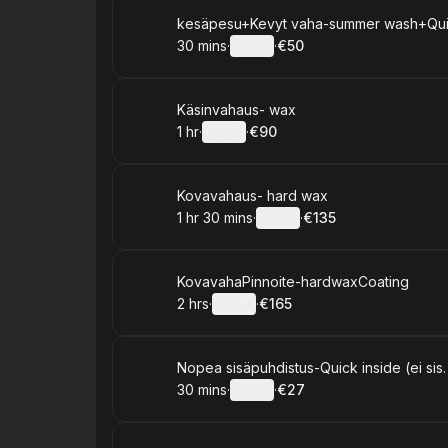
Book
kesäpesu+Kevyt vaha-summer wash+Qu
30 mins
·
Details
·
€50
.
Duration
:
.
Price
:
Book
Käsinvahaus- wax
1 hr
·
Details
·
€90
.
Duration
.
:
Price
:
Book
Kovavahaus- hard wax
1 hr 30 mins
·
Details
·
€135
.
Duration
:
.
Price
:
Book
KovavahaPinnoite-hardwaxCoating
2 hrs
·
Details
·
€165
.
Duration
:
.
Price
:
Book
Nopea sisäpuhdistus-Quick inside (ei sis
30 mins
·
Details
·
€27
.
Duration
:
.
Price
: