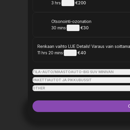
3 hrs
·
Details
·
€200
.
Duration
:
.
Price
:
Book
Otsonointi-ozonation
30 mins
·
Details
·
€30
.
Duration
:
.
Price
:
Book
Renkaan vaihto LUE Details! Varaus vain soittamal
11 hrs 20 mins
·
Details
·
€40
.
Duration
:
.
Price
:
TILA-AUTO/MAASTOAUTO-BIG SUV MINIVAN
PAKETTIAUTOT JA PIKKUBUSSIT
OTHER