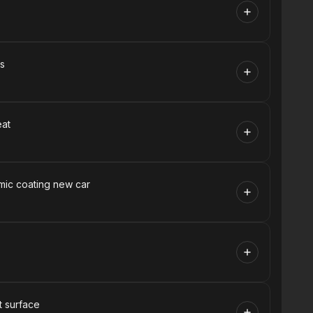
ts
eat
mic coating new car
nt surface