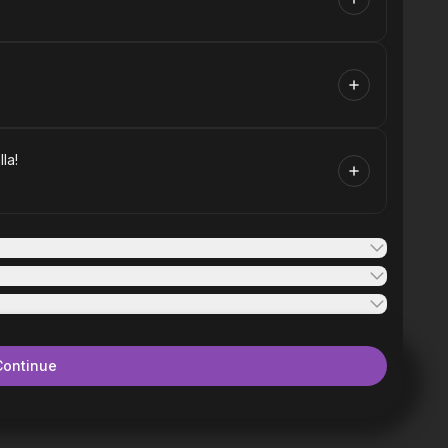
la!
Continue