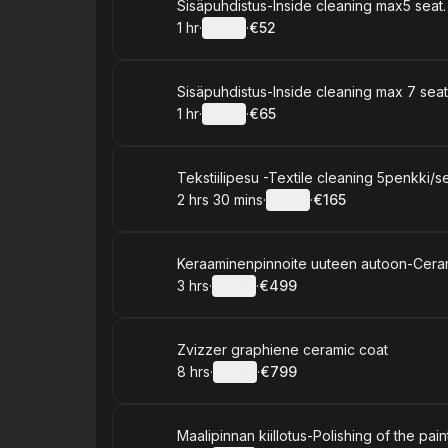
Book
Sisäpuhdistus-Inside cleaning max5 seat.
1 hr
·
Details
·
€52
.
Duration
.
:
Price
:
Book
Sisäpuhdistus-Inside cleaning max 7 sea
1 hr
·
Details
·
€65
.
Duration
.
:
Price
:
Book
Tekstiilipesu -Textile cleaning 5penkki/s
2 hrs 30 mins
·
Details
·
€165
.
Duration
:
.
Price
:
Book
Keraaminenpinnoite uuteen autoon-Cera
3 hrs
·
Details
·
€499
.
Duration
:
.
Price
:
Book
Zvizzer graphiene ceramic coat
8 hrs
·
Details
·
€799
.
Duration
:
.
Price
:
Book
Maalipinnan kiillotus-Polishing of the pai