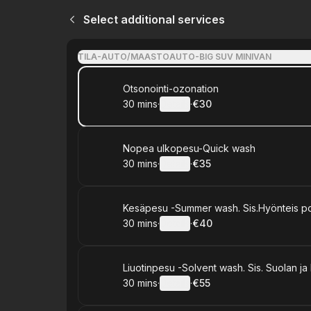
Select additional services
TILA-AUTO/MAASTOAUTO-BIG SUV MINIVAN
Book
Otsonointi-ozonation
30 mins
·
Details
·
€30
.
Duration
:
.
Price
:
Book
Nopea ulkopesu-Quick wash
30 mins
·
Details
·
€35
.
Duration
:
.
Price
:
Book
Kesäpesu -Summer wash. Sis.Hyönteis po
30 mins
·
Details
·
€40
.
Duration
:
.
Price
:
Book
Liuotinpesu -Solvent wash. Sis. Suolan ja
30 mins
·
Details
·
€55
.
Duration
:
.
Price
: