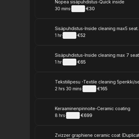
Book
Nopea sisäpuhdistus-Quick inside
30 mins
·
Details
·
€30
.
Duration
:
.
Price
:
Book
Sisäpuhdistus-Inside cleaning max5 seat.
1 hr
·
Details
·
€52
.
Duration
.
:
Price
:
Book
Sisäpuhdistus-Inside cleaning max 7 sea
1 hr
·
Details
·
€65
.
Duration
.
:
Price
:
Book
Tekstiilipesu -Textile cleaning 5penkki/s
2 hrs 30 mins
·
Details
·
€165
.
Duration
:
.
Price
:
Book
Keraaminenpinnoite-Ceramic coating
8 hrs
·
Details
·
€699
.
Duration
:
.
Price
:
Book
Zvizzer graphiene ceramic coat (Duplica