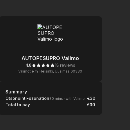
AUTOPESUPRO Valimo
4.8
18 reviews
Valimotie 19 Helsinki, Uusimaa 00380
Summary
Summary
Otsonointi-ozonation
€30
30 mins
·
with Valimo
Total to pay
€30