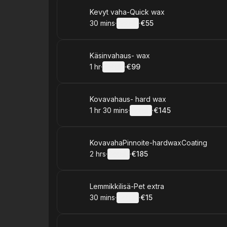
Book
Kevyt vaha-Quick wax
30 mins
·
Details
·
€55
.
Duration
:
.
Price
:
Book
Käsinvahaus- wax
1 hr
·
Details
·
€99
.
Duration
.
:
Price
:
Book
Kovavahaus- hard wax
1 hr 30 mins
·
Details
·
€145
.
Duration
:
.
Price
:
Book
KovavahaPinnoite-hardwaxCoating
2 hrs
·
Details
·
€185
.
Duration
:
.
Price
:
Book
Lemmikkilisä-Pet extra
30 mins
·
Details
·
€15
.
Duration
:
.
Price
: