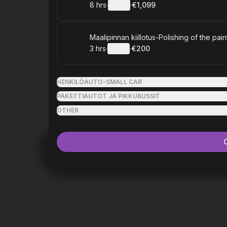
8 hrs
·
Details
·
€1,099
.
Duration
:
.
Price
:
Book
Maalipinnan kiillotus-Polishing of the pai
3 hrs
·
Details
·
€200
.
Duration
:
.
Price
:
HENKILÖAUTO-SMALL CAR
PAKETTIAUTOT JA PIKKUBUSSIT
OTHER