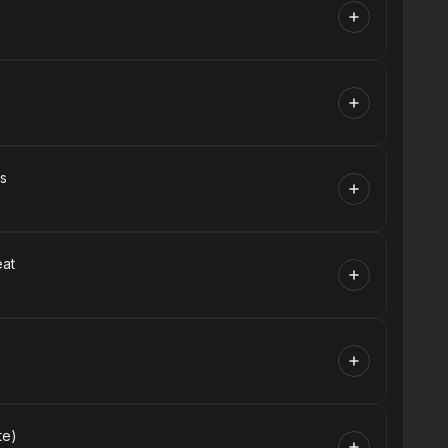
ts
eat
te)