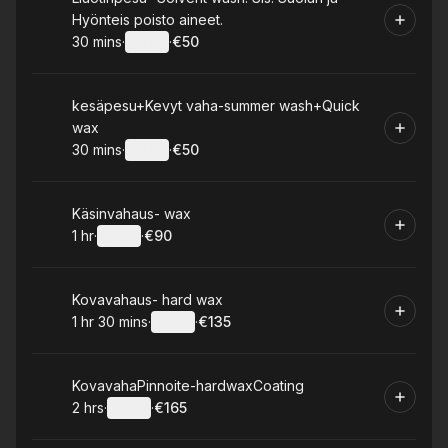
Hyönteis poisto aineet.
30 mins
·
Details
·
€50
.
Duration
:
.
Price
:
Book
kesäpesu+Kevyt vaha-summer wash+Quick
wax
30 mins
·
Details
·
€50
.
Duration
:
.
Price
:
Book
Käsinvahaus- wax
1 hr
·
Details
·
€90
.
Duration
.
:
Price
:
Book
Kovavahaus- hard wax
1 hr 30 mins
·
Details
·
€135
.
Duration
:
.
Price
:
Book
KovavahaPinnoite-hardwaxCoating
2 hrs
·
Details
·
€165
.
Duration
:
.
Price
: