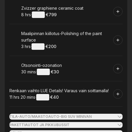
Book
Zvizzer graphiene ceramic coat
8 hrs
·
Details
·
€799
.
Duration
:
.
Price
:
Book
Maalipinnan kiillotus-Polishing of the paint
surface
3 hrs
·
Details
·
€200
.
Duration
:
.
Price
:
Book
Otsonointi-ozonation
30 mins
·
Details
·
€30
.
Duration
:
.
Price
:
Book
Renkaan vaihto LUE Details! Varaus vain soittamalla!
11 hrs 20 mins
·
Details
·
€40
.
Duration
:
.
Price
:
TILA-AUTO/MAASTOAUTO-BIG SUV MINIVAN
PAKETTIAUTOT JA PIKKUBUSSIT