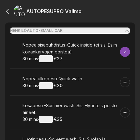
AUTOPESUPRO Valimo
HENKILÖAUTO-SMALL CAR
Book
Nopea sisäpuhdistus-Quick inside (ei sis. Esim
koirankarvojen poistoa)
30 mins
·
Details
·
€27
.
Duration
:
.
Price
:
Book
Nopea ulkopesu-Quick wash
30 mins
·
Details
·
€30
.
Duration
:
.
Price
:
Book
kesäpesu -Summer wash. Sis. Hyönteis poisto
aineet.
30 mins
·
Details
·
€35
.
Duration
:
.
Price
:
Book
Liuotinpesu -Solvent wash. Sis. Suolan ja