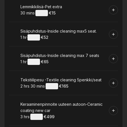
Book
Lemmikkilisä-Pet extra
30 mins
·
Details
·
€15
.
Duration
:
.
Price
:
Book
Sisäpuhdistus-Inside cleaning max5 seat.
1 hr
·
Details
·
€52
.
Duration
.
:
Price
:
Book
Sisäpuhdistus-Inside cleaning max 7 seats
1 hr
·
Details
·
€65
.
Duration
.
:
Price
:
Book
Tekstiilipesu -Textile cleaning 5penkki/seat
2 hrs 30 mins
·
Details
·
€165
.
Duration
:
.
Price
:
Book
Keraaminenpinnoite uuteen autoon-Ceramic
coating new car
3 hrs
·
Details
·
€499
.
Duration
:
.
Price
: